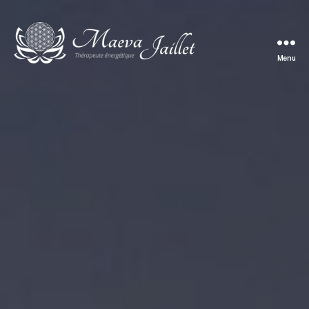
Menu
Maeva
Jaillet
-
Thérapeute
énergétique