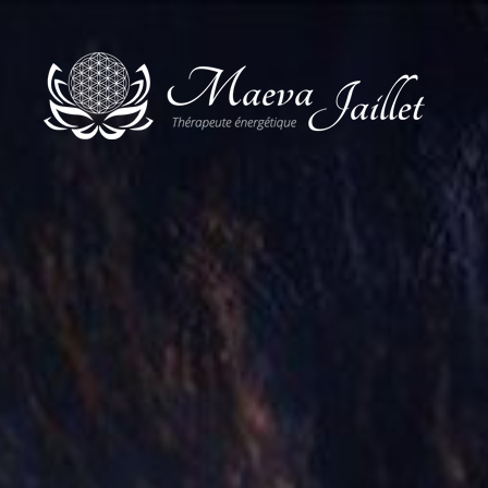
Maeva
Jaillet
-
Thérapeute
énergétique